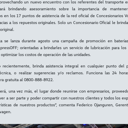
Aprovechando un nuevo encuentro con los referentes del transporte 
ará brindando asesoramiento sobre la importancia de mantener
os en los 17 puntos de asistencia de la red oficial de Concesionarios 
cias a los repuestos originales. Solo un Concesionario Oficial le brinda 
riginal.
ta se lanza durante agosto una campaña de promoción en batería
ressOFF; orientadas a brindarles un servicio de lubricación para los
 optimizar los costos de operación de las unidades.
do recientemente, brinda asistencia integral en cualquier punto del p
técnica, o realizar sugerencias y/o reclamos. Funciona las 24 hora
a gratuita al 0800-888-8922.
erá, una vez más, el lugar donde reunirse con empresarios, proveedor
r a ser parte y poder compartir con nuestros clientes y todos los ex
rísticas de nuestros productos”, comenta Federico Ojanguren, Gerent
wagen.